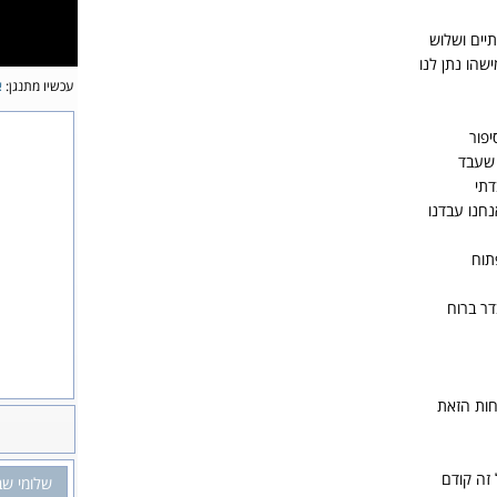
יים ושלוש
שהו נתן לנו
עכשיו מתנגן:
א
יפור
שעבד
תי
חנו עבדנו
תוח
ר ברוח
חות הזאת
 זה קודם
שלומי שב