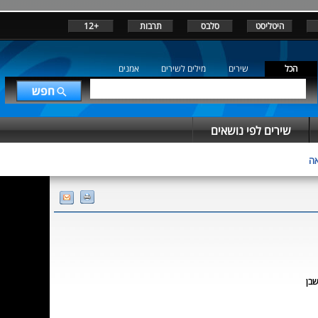
היטליסט
סלבס
תרבות
+12
הכל
שירים
מילים לשירים
אמנים
שירים לפי נושאים
אה
שבן