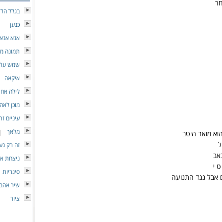
חר
בגלל הלי
כנען
אנא אנא
תמונה מ
שמש עלי
איקאה
לילה אחרו
מוכן לאה
עיניים זר
מלאך
הוא מואר היטב
ל
זה רק גע
אב
ניצחת אי
ט י
סיגריות
 אבל נגד התנועה
שיר אהב
ציור