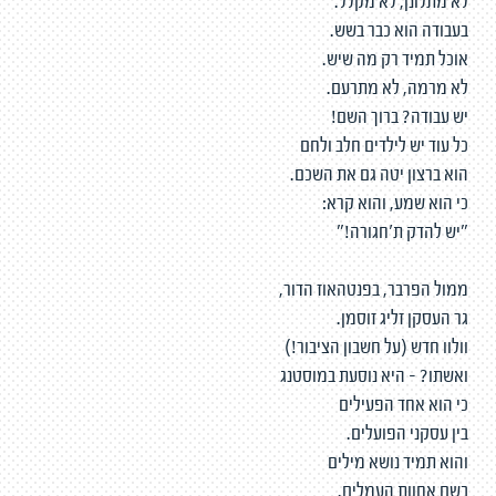
לא מתלונן, לא מקלל.
בעבודה הוא כבר בשש.
אוכל תמיד רק מה שיש.
לא מרמה, לא מתרעם.
יש עבודה? ברוך השם!
כל עוד יש לילדים חלב ולחם
הוא ברצון יטה גם את השכם.
כי הוא שמע, והוא קרא:
"יש להדק ת'חגורה!"
ממול הפרבר, בפנטהאוז הדור,
גר העסקן זליג זוסמן.
וולוו חדש (על חשבון הציבור!)
ואשתו? - היא נוסעת במוסטנג
כי הוא אחד הפעילים
בין עסקני הפועלים.
והוא תמיד נושא מילים
בשם אחוות העמלים.