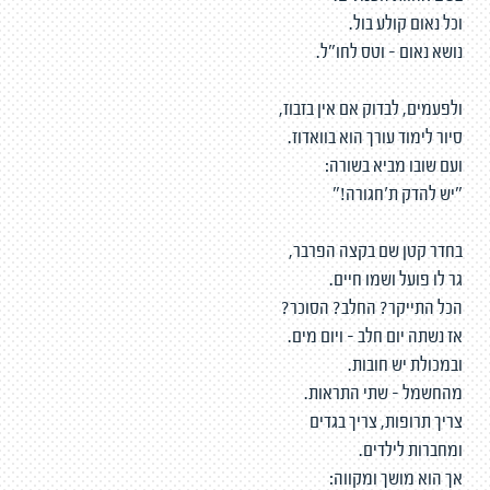
וכל נאום קולע בול.
נושא נאום - וטס לחו"ל.
ולפעמים, לבדוק אם אין בזבוז,
סיור לימוד עורך הוא בוואדוז.
ועם שובו מביא בשורה:
"יש להדק ת'חגורה!"
בחדר קטן שם בקצה הפרבר,
גר לו פועל ושמו חיים.
הכל התייקר? החלב? הסוכר?
אז נשתה יום חלב - ויום מים.
ובמכולת יש חובות.
מהחשמל - שתי התראות.
צריך תרופות, צריך בגדים
ומחברות לילדים.
אך הוא מושך ומקווה: