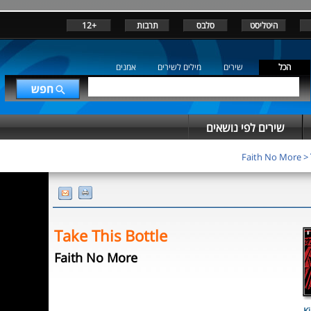
היטליסט
סלבס
תרבות
+12
הכל
שירים
מילים לשירים
אמנים
שירים לפי נושאים
Faith No More
>
Take This Bottle
Faith No More
Ki