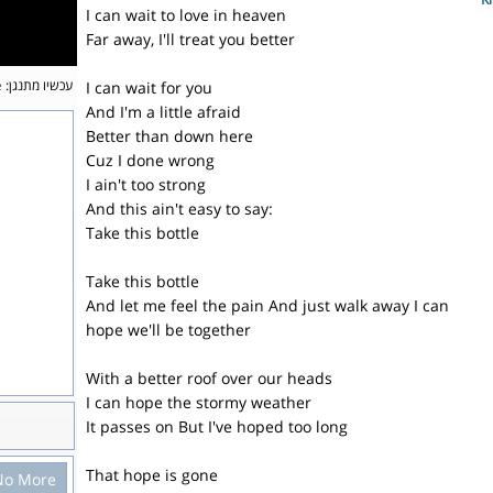
I can wait to love in heaven
Far away, I'll treat you better
עכשיו מתנגן:
e
I can wait for you
And I'm a little afraid
Better than down here
Cuz I done wrong
I ain't too strong
And this ain't easy to say:
Take this bottle
Take this bottle
And let me feel the pain And just walk away I can
hope we'll be together
With a better roof over our heads
I can hope the stormy weather
It passes on But I've hoped too long
That hope is gone
No More