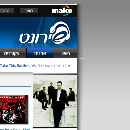
ראשי
מוזיקה
ראשי
אמנים
אקורדים
עמוד הבית
>
אמנים לועזים
>
Take This Bottle
ng for a Day... Fool