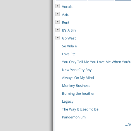
Vocals
Axis
Rent
It's A Sin
Go West
Se Vida e
Love Etc
You Only Tell Me You Love Me When You'r
New York City Boy
Always On My Mind
Monkey Business
Burning the heather
Legacy
The Way It Used To Be
Pandemonium
לאה