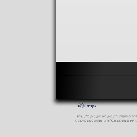
 ים תיכונית, רוק, פופ, היפ הופ, ג'אז, בלוז, שירה
ת השירים מדויקות, וככל שהנך מזה/ה טעות במילות מי