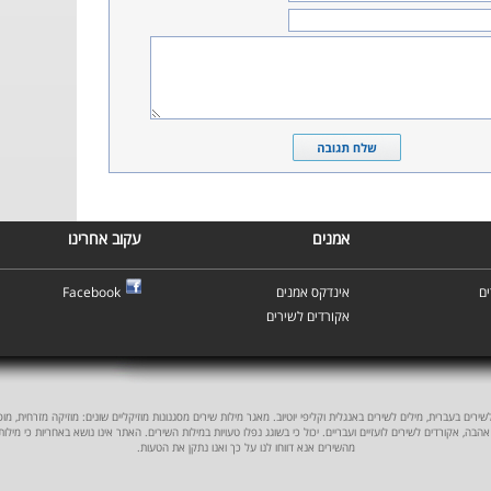
אמנים
עקוב אחרינו
Facebook
אינדקס אמנים
ם
אקורדים לשירים
ים בעברית, מילים לשירים באנגלית וקליפי יוטיוב. מאגר מילות שירים מסגנונות מוזיקליים שונים: מוזיקה מזרחית, מוסיקה
אהבה, אקורדים לשירים לועזיים ועבריים. יכול כי בשוגג נפלו טעויות במילות השירים. האתר אינו נושא באחריות כי מילו
מהשירים אנא דווחו לנו על כך ואנו נתקן את הטעות.