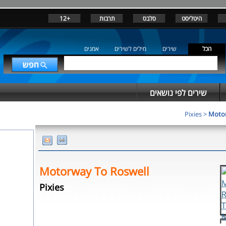
+12
תרבות
סלבס
היטליסט
הכל
שירים
מילים לשירים
אמנים
שירים לפי נושאים
Pixies
>
Motor
Motorway To Roswell
Pixies