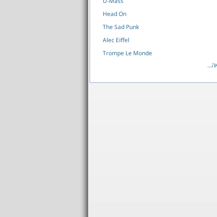
U-Mass
Head On
The Sad Punk
Alec Eiffel
Trompe Le Monde
לאה