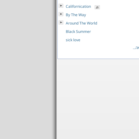
Californication
By The Way
Around The World
Black Summer
sick love
לרש