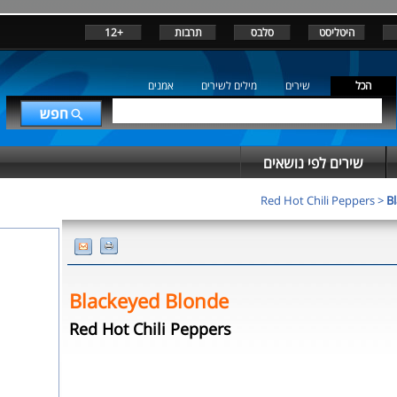
+12
תרבות
סלבס
היטליסט
אמנים
מילים לשירים
שירים
הכל
שירים לפי נושאים
Red Hot Chili Peppers
>
B
Blackeyed Blonde
Red Hot Chili Peppers