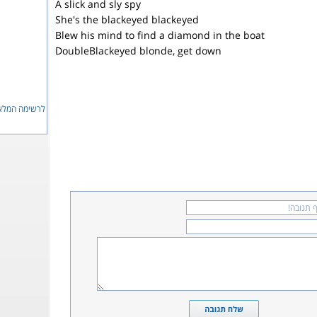
A slick and sly spy
She's the blackeyed blackeyed
Blew his mind to find a diamond in the boat
DoubleBlackeyed blonde, get down
ימה המלאה...