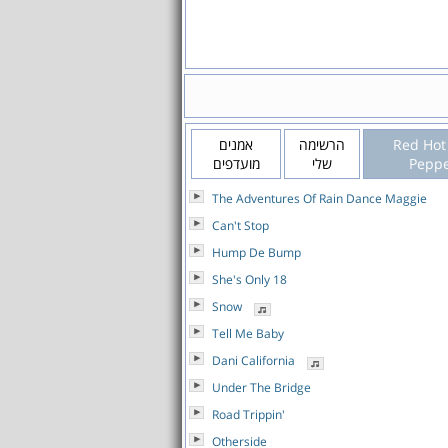
אמנים
הרשימה
Red Hot 
מועדפים
שלי
Peppe
The Adventures Of Rain Dance Maggie
Can't Stop
Hump De Bump
She's Only 18
Snow
Tell Me Baby
Dani California
Under The Bridge
Road Trippin'
Otherside