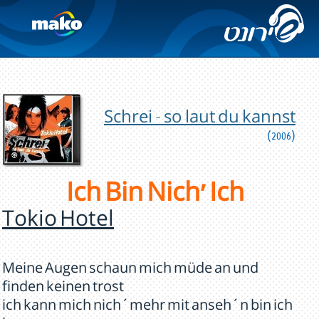
Schrei - so laut du kannst
(2006)
Ich Bin Nich' Ich
Tokio Hotel
Meine Augen schaun mich müde an und
finden keinen trost
ich kann mich nich´mehr mit anseh´n bin ich