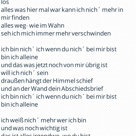
los
alles was hier mal war kann ich nich´ mehr in
mir finden
alles weg- wie im Wahn
seh ich mich immer mehr verschwinden
ich bin nich´ ich wenn du nich´ bei mir bist
bin ich alleine
und das was jetzt noch von mir übrig ist
will ich nich´ sein
draußen hängt der Himmel schief
und an der Wand dein Abschiedsbrief
ich bin nich´ ich wenn du nich´ bei mir bist
bin ich alleine
ich weiß nich´ mehr wer ich bin
und was noch wichtig ist