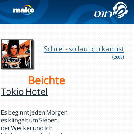
Schrei - so laut du kannst
(2006)
Beichte
Tokio Hotel
Es beginnt jeden Morgen,
es klingelt um Sieben,
der Wecker und ich,