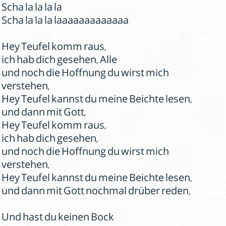
Scha la la la la
Scha la la la laaaaaaaaaaaaa
Hey Teufel komm raus,
ich hab dich gesehen, Alle
und noch die Hoffnung du wirst mich
verstehen,
Hey Teufel kannst du meine Beichte lesen,
und dann mit Gott,
Hey Teufel komm raus,
ich hab dich gesehen,
und noch die Hoffnung du wirst mich
verstehen,
Hey Teufel kannst du meine Beichte lesen,
und dann mit Gott nochmal drüber reden,
Und hast du keinen Bock