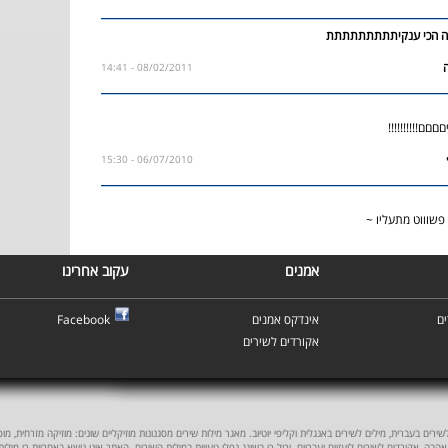
צה הכי ענקיתתתתתתתתת
08/02/2011 - 14:41
ד היפייייםםםם
06/07/2010 - 15:30
ני פשוווט מתעליו
אמנים
עקוב אחרינו
Facebook
אינדקס אמנים
ם
אקורדים לשירים
ים בעברית, מילים לשירים באנגלית וקליפי יוטיוב. מאגר מילות שירים מסגנונות מוזיקליים שונים: מוזיקה מזרחית, מוסיקה
אהבה, אקורדים לשירים לועזיים ועבריים. יכול כי בשוגג נפלו טעויות במילות השירים. האתר אינו נושא באחריות כי מילו