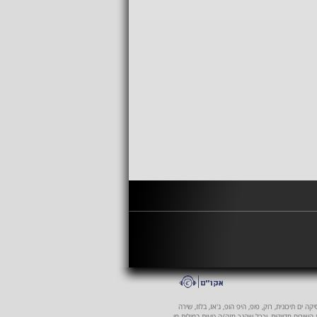
 ים תיכונית, רוק, פופ, היפ הופ, ג'אז, בלוז, שירה
ת השירים מדויקות, וככל שהנך מזה/ה טעות במילות מי