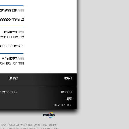
מאת
יובל המערי
2. שיירר יפפהההה
מאת
מאיווושש
שיר אחדד!!!!!!!!!!
1. שיייר מהמםם ♥
מאת
לילכווש ' ♥
אחד הטווובים !א ~
ראשי
שירים
דף הבית
אינדקס לשירי
תקנון
הסדרי נגישות
שירונט- אתר המוזיקה הגדול בישראל הכולל מילים לשיר
בציבור, ארץ ישראל הישנה והטובה, שירי חתונה, שירי 