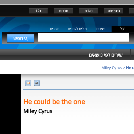
+12
תרבות
סלבס
היטליסט
הכל
שירים
מילים לשירים
אמנים
שירים לפי נושאים
Miley Cyrus
>
He c
He could be the one
Miley Cyrus