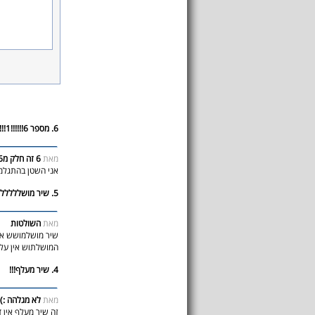
6. מספר 6!!!!!!1!!!
מאת
6 זה חלק מ666!!!
אני השטן בהתג :)
5. שיר מושלללללםםםםםם
מאת
השולטות
שיר מושלמושש אי
המושל")!!! :) :)
4. שיר מעלף!!!
מאת
לא מגלהה :)
זה שיר מעלף אין ד)