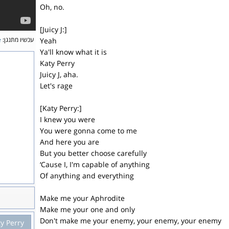
Oh, no.
[Juicy J:]
e
עכשיו מתנגן:
Yeah
Ya'll know what it is
Katy Perry
Juicy J, aha.
Let's rage
[Katy Perry:]
I knew you were
You were gonna come to me
And here you are
But you better choose carefully
‘Cause I, I'm capable of anything
Of anything and everything
Make me your Aphrodite
Make me your one and only
Don't make me your enemy, your enemy, your enemy
y Perry