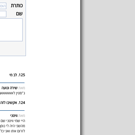
כותרת
שם
125. לב מי
מאת
שירה ונועה
ג"סטין לאאאאאאב 
124. אקשיבו לזה
מאת
וויטני
היי שמי וויטני שם 
מהשני היה לי נוסף
לזרום אתו ואני כ