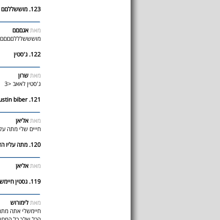
123. מוששללםם
מאת
אגםםם
מושששלללםםםם כמוו
122. ג'סטין
מאת
שרון
ג'סטין לאאב <3
121. justin biber
מאת
אליאן
חייים שלי מתה על
120. מתה עליו הזמר שאני הכי אוהבת
מאת
אליאן
119. גסטין חיימשלי
מאת
לימורוש
חיימשלי אתה מתה ע
הכל שלך כל המחשב