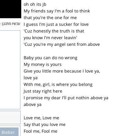
oh oh its jb
My friends say I'm a fool to think
that you're the one for me
עכשיו מתנגן:
e
I guess I'm just a sucker for love
'Cuz honestly the truth is that
you know I'm never leavin'
'Cuz you're my angel sent from above
Baby you can do no wrong
My money is yours
Give you little more because I love ya,
love ya
With me, girl, is where you belong
Just stay right here
I promise my dear I'll put nothin above ya
above ya
Love me, Love me
Say that you love me
Fool me, Fool me
n Bieber