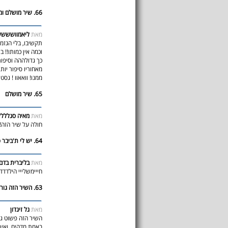
66. שיר מושלם ומרגש
מאת
ליאמווששש
תקשיבו, בלי הגזמה
וכמה אין כמותו!! 
כך גדולההה וסיפור
מאחוריו סיפור יו
ממנו! וואאוו ! גסטין
65. שיר מושלם
מאת
מאיה סגלללל
חולה על שיר הזה!!!
64. יש לי ת'ביבר פיבר
מאת
בליברית בדם
חייימשלייי הילדד
63. השיר הזה גורם לי לבכות
מאת
גל זיגדון
השיר הזה פשוט גו
באמת מדהים. ואיך 