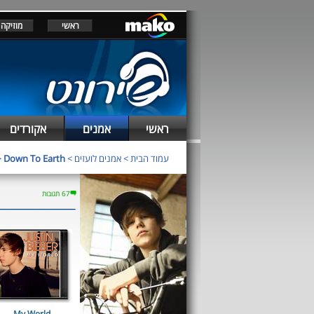
ראשי
מוזיקה
ראשי
אמנים
אקורדים
עמוד הבית
>
אמנים לועזים
>
Down To Earth
>
67 תגובות
My World