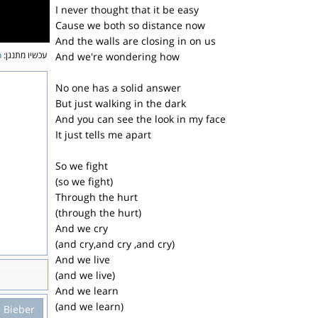
I never thought that it be easy
Cause we both so distance now
And the walls are closing in on us
עכשיו מתנגן:
h
And we're wondering how
No one has a solid answer
But just walking in the dark
And you can see the look in my face
It just tells me apart
So we fight
(so we fight)
Through the hurt
(through the hurt)
And we cry
(and cry,and cry ,and cry)
And we live
(and we live)
And we learn
(and we learn)
n Bieber