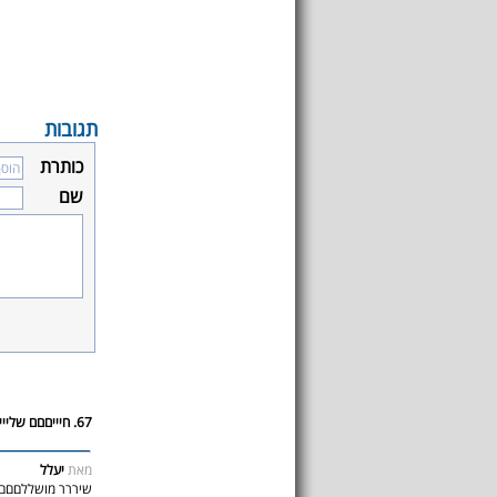
תגובות
כותרת
שם
67. חיייםםם שלייי!
מאת
יעלל
שיררר מושללםםם!!