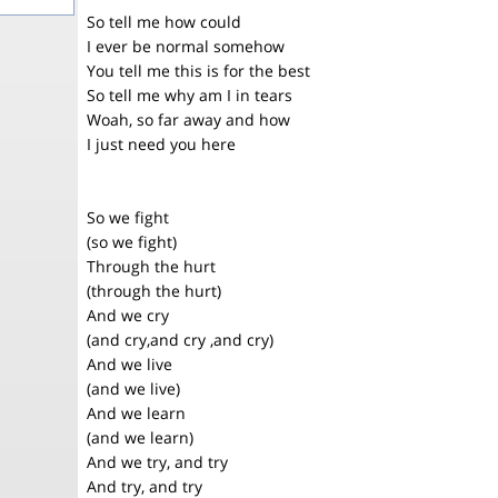
So tell me how could
I ever be normal somehow
You tell me this is for the best
So tell me why am I in tears
Woah, so far away and how
I just need you here
So we fight
(so we fight)
Through the hurt
(through the hurt)
And we cry
(and cry,and cry ,and cry)
And we live
(and we live)
And we learn
(and we learn)
And we try, and try
And try, and try