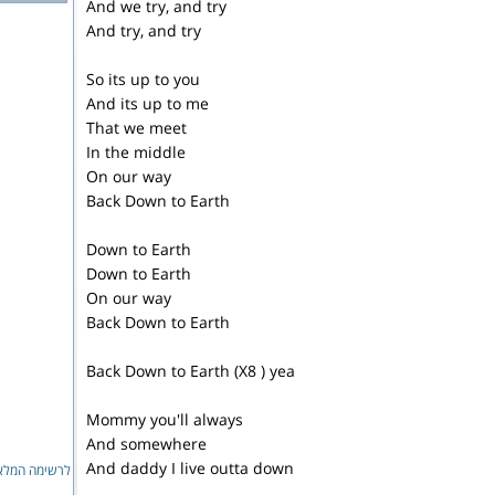
And we try, and try
And try, and try
So its up to you
And its up to me
That we meet
In the middle
On our way
Back Down to Earth
Down to Earth
Down to Earth
On our way
Back Down to Earth
Back Down to Earth (X8 ) yea
Mommy you'll always
And somewhere
And daddy I live outta down
לרשימה המלאה