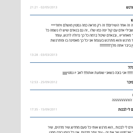
02/05/2013 - 21:21
ש
 זה אחד השירים!!! זה רק מראה כמה גסטין מושלם ויחודייייי
בשבילי אדם עם קול יפה כמו שלו , זה גם בנאדם שיש לו נשמה כל
 מאחוריוו , ובנאדם שיכול ברמה כל כך גדולה לרגש, עומד
תר מרגש והוא מתרגש בעצמו! אני כל כך מאמינה בו ומתרגשת
 ביבר אתה מלך!!!!!!!!!!!!
03/03/2013 - 13:28
לל
!!!! אני בוכה כשאני שומעת אותו!!!! לאב יו גסטיןןןןן
25/09/2012 - 12:53
ד הזהההההההה
15/09/2011 - 17:35
רם לי לבכות , הוא מרגש אותי כל פעם מחדש.שיר מדהים, שיר
שג'סטין שר את זה - עוד יותר מדהים. אני כל הזמן בוכה ממנו,