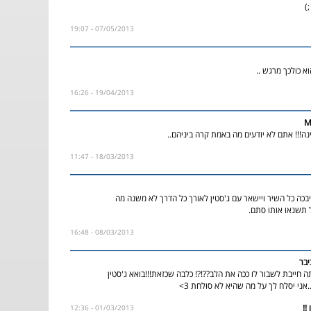
)
07/05/2013 - 19:07
וא כולכך מרגש ..
19/04/2013 - 16:26
M
ה!!! אתם לא יודעים מה באמת קרה ביניהם..
18/03/2013 - 11:47
בכה כל השיר ויישאר עם ג'סטין לאורך כל הדרך לא משנה מה
 תשנאו אותו סתם.
08/03/2013 - 16:48
בר
ה חייבת לשבור לו ככה את הלב??!?! כלבה שכזאת!!!בואא ג'סטין
..אני יסלח לך על מה שהיא לא סולחת 3>
01/03/2013 - 12:36