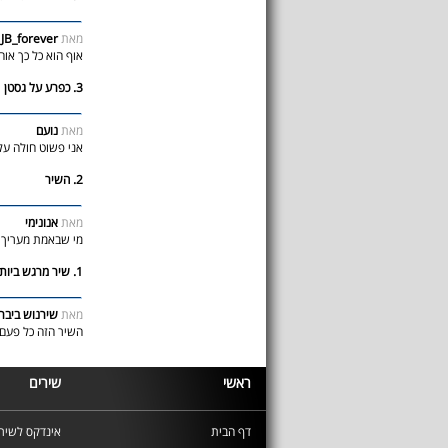
מאת
JB_forever
אוף הוא כל כך אוה
3. כפרע על גסטן
מאת
נועם
אני פשוט חולה על
2. השיר
מאת
אנונימי
מי שבאמת מעריך א
1. שיר מרגש ביותר!!
מאת
שירנוש ביבר
השיר הזה כל פעם 
ראשי
שירים
דף הבית
אינדקס לשירי