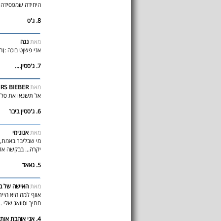
היחידה שמפסידה ;
8. ג'ס
מאת
נגה
אני פשןט בוכה :(ה
7. ג'סטין....
מאת
RS BIEBER
אל תשנאו את סלינ
6. ג'סטין ביבר
מאת
אנונימי
מי שבליבר באמת,י
יקרה... בבקשה אל
5. גאאד
מאת
האישה של בי
אווף למה היא היית
חתיך וסוואג שלי .
4. אני אוהבת אותו !!