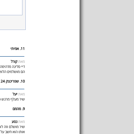
11. אמיתי
מאת
קורל
דיי סלינה מדהימה 
הם מושלמים הלוואי
10. שפרינצק 24
מאת
יעל
שיר מעלף מרגש טו
9. מהמם
מאת
נטע
שיר מושלם וזה לא
אותו הוא חשב עלי