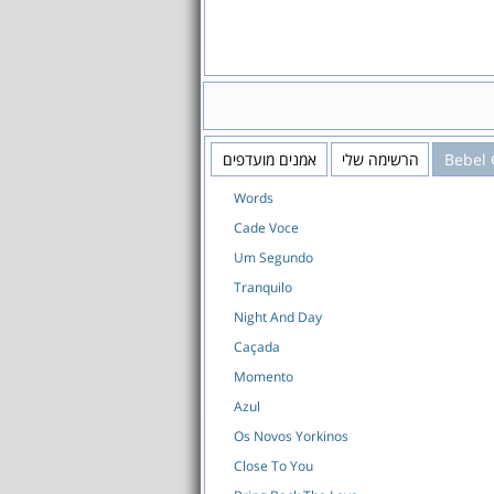
Bebel 
הרשימה שלי
אמנים מועדפים
Words
Cade Voce
Um Segundo
Tranquilo
Night And Day
Caçada
Momento
Azul
Os Novos Yorkinos
Close To You