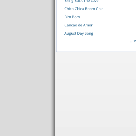
Bring Back The Love
Chica Chica Boom Chic
Bim Bom
Cancao de Amor
August Day Song
...