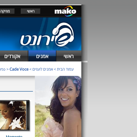
ראשי
מוזיקה
ראשי
אמנים
אקורדים
עמוד הבית
>
אמנים לועזים
>
Cade Voce
>
rto
Momento