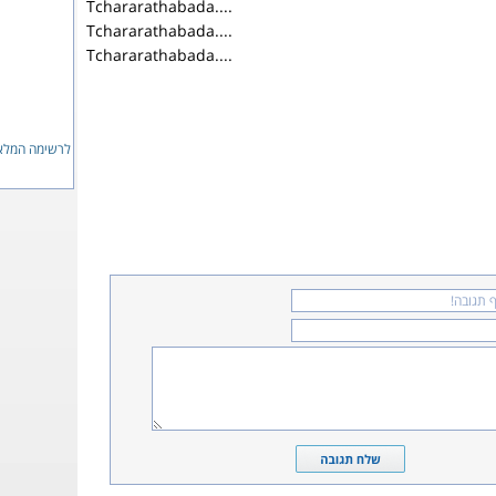
Tchararathabada....
Tchararathabada....
Tchararathabada....
לרשימה המלאה