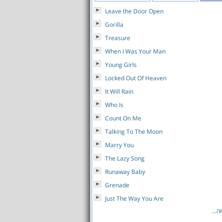
Leave the Door Open
Gorilla
Treasure
When I Was Your Man
Young Girls
Locked Out Of Heaven
It Will Rain
Who Is
Count On Me
Talking To The Moon
Marry You
The Lazy Song
Runaway Baby
Grenade
Just The Way You Are
לאה