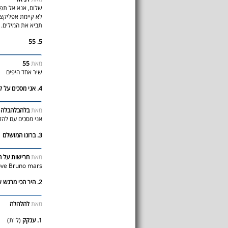
שלום, אנא אל תפר
לא קיימת אפליקצי
תביא את המילים. .
5. 55
55
מאת
שיר אחד היפים
4. אני מסכים על להלהלה
מאת
בלהבלהבלה
אני מסכים עם לה
3. ברונו המושלם
מאת
חרישות על 
oove Bruno mars
2. היר הכי מרגש ששמעתי
מאת
להלהלה
1. ענקק
(ל"ת)