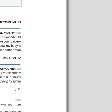
13. וואו זה מדהים
מאת
אני זה מי שא
our hand Should
ke you to every
 Now my baby is
th another man.
12. פעם ראשונה שהבנתי את משמעות השיר!!
מאת
עמית סיירוס
שמעתי שת השיר ה
כששמעתי אותו חפ
מדהים וכל כך מרג
11. .
.
מאת
I was your man!