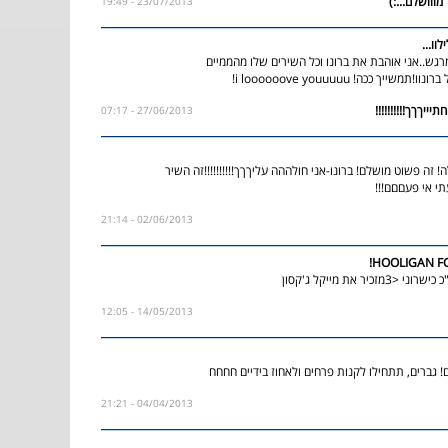
23/07/2013 - 19:49
ילילוו
רגש..אני אוהבת את ברונו וכל השירים שלו מהממיים
שים...מתה על ברונוו!תמשייך ככה
27/06/2013 - 07:17
ה! זה פשוט מושלם! ברונו-אני חולההה עליךךך!!!!!!!!!!זה השיר
מעתי אי פעםםם
02/06/2013 - 21:14
HOOLIGAN FO
זכיר את מייקל ג'קסון
14/05/2013 - 12:05
! גברים, תתחילו לקנות פרחים ולאחוז בידיים חחחח
04/04/2013 - 21:21