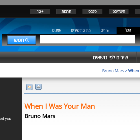
+12
תרבות
סלבס
היטליסט
הכל
שירים
מילים לשירים
אמנים
שירים לפי נושאים
Bruno Mars
>
When 
When I Was Your Man
Bruno Mars