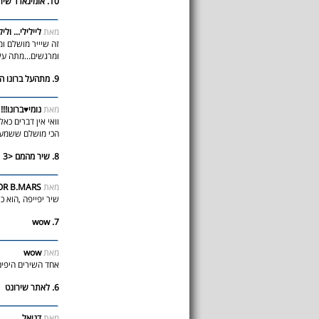
10. אומיגאדד שיר מווושלם...:)
מאת
ליילילי... ול...
זה שיייר מושלם ומ
ומרג! i loooooove youuuuu!
9. מתהעל ברונו החתיייךךך!!!!!!!!!!
מאת
נומי♥ברונו!!!
וואי אין דברים כאל
הכי מושלם שש!!!
8. שיר מהמם <3
R B.MARS!
מאת
שיר יפייפה ,הוא כ"כ כישרוני <3מ
7. wow
wow
מאת
אחד השירים היפים
6. לאתר שירונט
מאת
דניאל