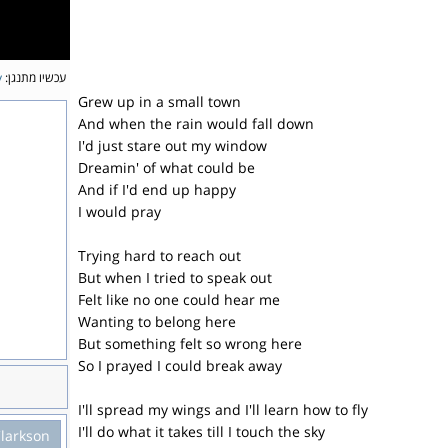
y
עכשיו מתנגן:
Grew up in a small town
And when the rain would fall down
I'd just stare out my window
Dreamin' of what could be
And if I'd end up happy
I would pray
Trying hard to reach out
But when I tried to speak out
Felt like no one could hear me
Wanting to belong here
But something felt so wrong here
So I prayed I could break away
I'll spread my wings and I'll learn how to fly
I'll do what it takes till I touch the sky
Clarkson