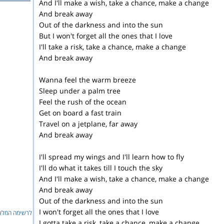
And I'll make a wish, take a chance, make a change
And break away
Out of the darkness and into the sun
But I won't forget all the ones that I love
I'll take a risk, take a chance, make a change
And break away
Wanna feel the warm breeze
Sleep under a palm tree
Feel the rush of the ocean
Get on board a fast train
Travel on a jetplane, far away
And break away
I'll spread my wings and I'll learn how to fly
I'll do what it takes till I touch the sky
And I'll make a wish, take a chance, make a change
And break away
Out of the darkness and into the sun
I won't forget all the ones that I love
לרשימה המ...
I gotta take a risk, take a chance, make a change