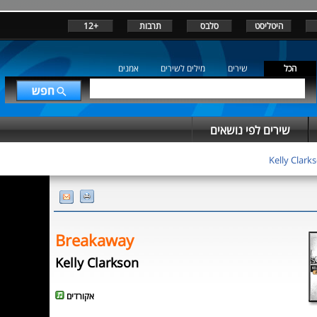
+12
תרבות
סלבס
היטליסט
הכל
שירים
מילים לשירים
אמנים
שירים לפי נושאים
Kelly Clark
Breakaway
Kelly Clarkson
אקורדים