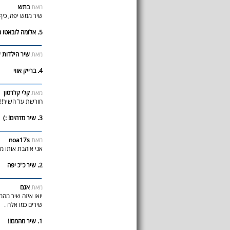
מאת
בתש
שיר ממש יפה, ...
5. אלומה לובאטו גומז
מאת
שיר הילדו...
4. ברייק אווי
מאת
קלי קלרסון
!!:):):):)):):):):):)
3. שיר מדהים! :)
noa17s
מאת
אני אוהבת אותו!!!
2. שיר כ"כ יפה
מאת
אגם
יואו איזה שיר מהמ
שירים כמו אלה .
1. שיר מהמם!!