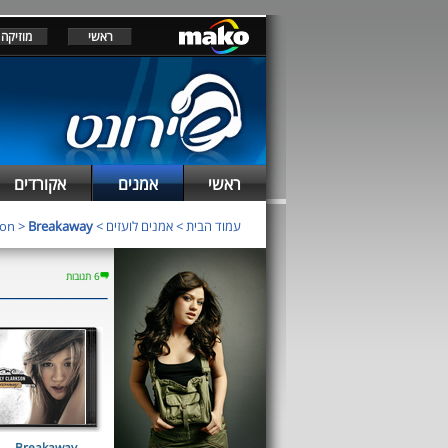
ראשי
מוזיקה
ראשי
אמנים
אקורדים
son
>
Breakaway
>
אמנים לועזים
>
עמוד הבית
6 תגובות
Breakaway