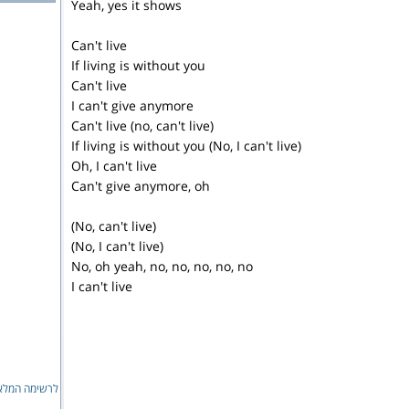
Yeah, yes it shows
Can't live
If living is without you
Can't live
I can't give anymore
Can't live (no, can't live)
If living is without you (No, I can't live)
Oh, I can't live
Can't give anymore, oh
(No, can't live)
(No, I can't live)
No, oh yeah, no, no, no, no, no
I can't live
לרשימה המ...