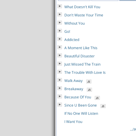
What Doesn't Kill You
Don't Waste Your Time
Without You
Go!
Addicted
A Moment Like This
Beautiful Disaster
Just Missed The Train
The Trouble With Love Is
Walk Away
Breakaway
Because Of You
Since U Been Gone
If No One Will Listen
I Want You
לאה