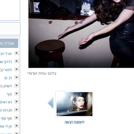
אפרת גו
יש לי הכ
לרדוף א
לחזור כב
צילום: עמית ישראלי
לב ים
לשחק ב
פוף
לא ראיתי
חברות הכ
סוף סוף 
לתמונה הבאה
תן לי את