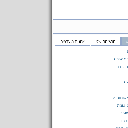
ש
הרשימה שלי
אמנים מועדפים
ל
חרי השמש
ר הביתה
אש
 את זה בא
י טובות
אושר
 הכח