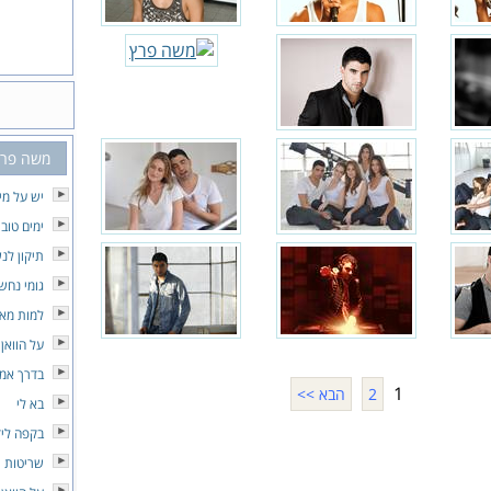
משה פרץ
יש על מי
ימים טובי
תיקון לנ
גומי נחש
למות מא
על הוואן
בדרך אמו
1
2
הבא >>
בא לי
בקפה ליד
שריטות