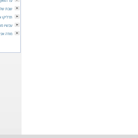
על הוואן
שבת שלו
תדליקו א
עכשיו מר
מודה אני