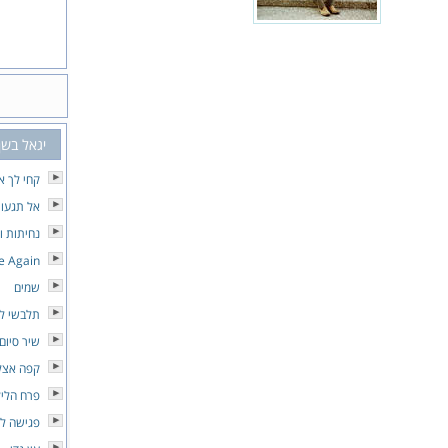
יגאל בשן
קחי לך א
אל תגעו
נחיתות ו
 Again
שמים
תלבשי לב
שיר סיום
קפה אצל
פרח הליל
פגישה לא