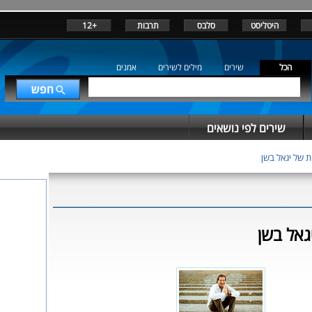
היטליסט
סלבס
תרבות
+12
הכל
שירים
מילים לשירים
אמנים
שירים לפי נושאים
 של יגאל בשן
גאל בשן