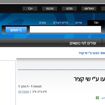
היטליסט
סלבס
תרבות
+12
הכל
שירים
מילים לשירים
אמנים
שירים לפי נושאים
אשר בוצעו ע"י שי קציר
ו ע"י שי קציר
תוצאות
1 - 1
מתוך
1
מיין ע"פ: א"ב |
פופולריות
דש