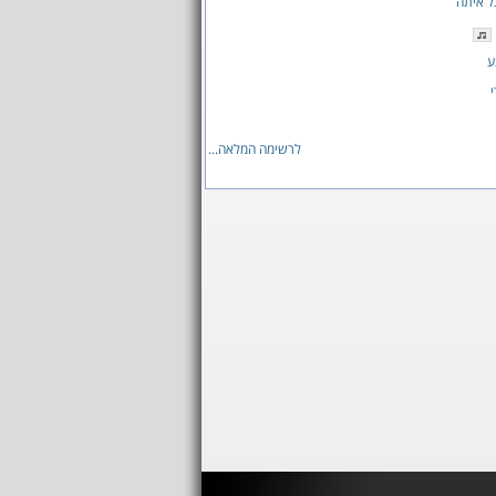
ל איתה
ע
י
לרשימה המלאה...