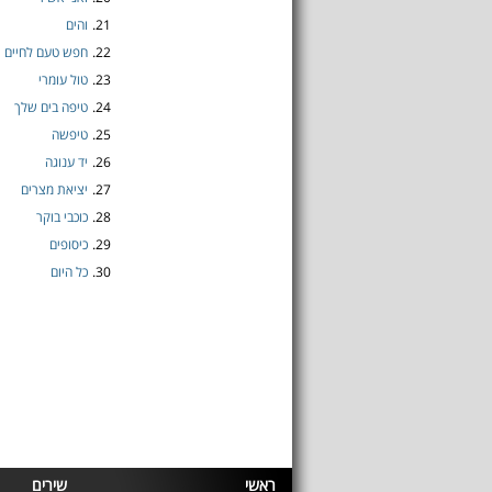
21.
והים
22.
חפש טעם לחיים
23.
טול עומרי
24.
טיפה בים שלך
25.
טיפשה
26.
יד ענוגה
27.
יציאת מצרים
28.
כוכבי בוקר
29.
כיסופים
30.
כל היום
ראשי
שירים