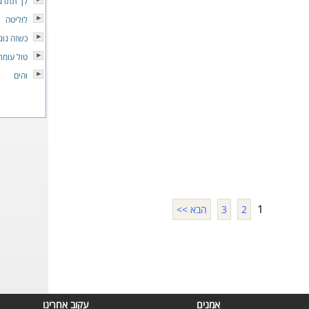
לך תתרג
לוליטה
כשזה נוג
טול עומר
והים
1
2
3
הבא >>
אמנים
עקוב אחרינו