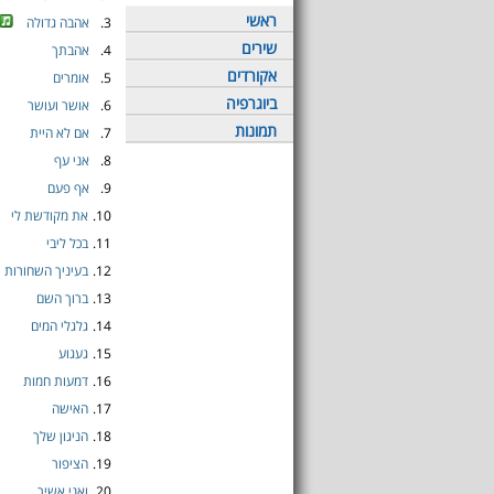
ראשי
3.
אהבה גדולה
שירים
4.
אהבתך
אקורדים
5.
אומרים
ביוגרפיה
6.
אושר ועושר
תמונות
7.
אם לא היית
8.
אני עף
9.
אף פעם
10.
את מקודשת לי
11.
בכל ליבי
12.
בעיניך השחורות
13.
ברוך השם
14.
גלגלי המים
15.
געגוע
16.
דמעות חמות
17.
האישה
18.
הניגון שלך
19.
הציפור
20.
ואני אשיר