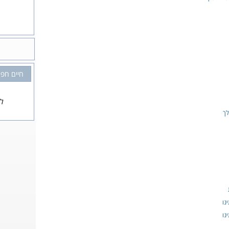
חיים חפר
לא
לך
נו
נו