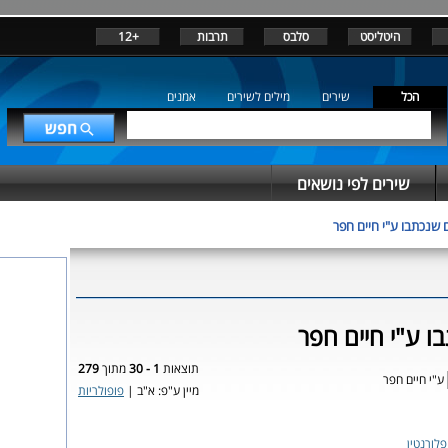
היטליסט
סלבס
תרבות
+12
הכל
שירים
מילים לשירים
אמנים
שירים לפי נושאים
 שנכתבו ע"י חיים חפר
ו ע"י חיים חפר
תוצאות
1 - 30
מתוך
279
ע"י חיים חפר
מיין ע"פ: א"ב |
פופולריות
לורנטין