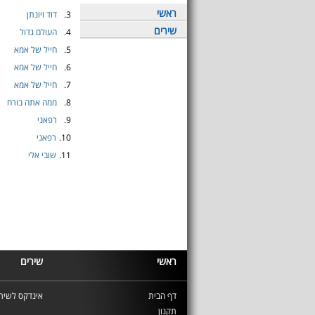
ראשי
3.
דוד ויונתן
שירים
4.
העולם גדול
5.
חייל של אמא
6.
חייל של אמא
7.
חייל של אמא
8.
ממה אתה בורח
9.
רפאני
10.
רפאני
11.
שובי אלי
ראשי
שירים
דף הבית
אינדקס לשירי
תקנון