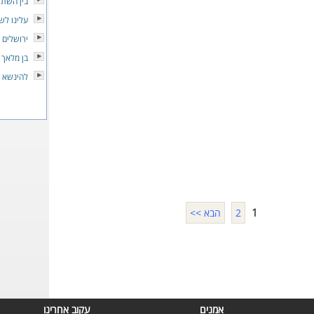
בין השתי
עלינו לש
ירושלים 
בן מלאך 
להינשא 
1
2
הבא >>
אמנים
עקוב אחרינו