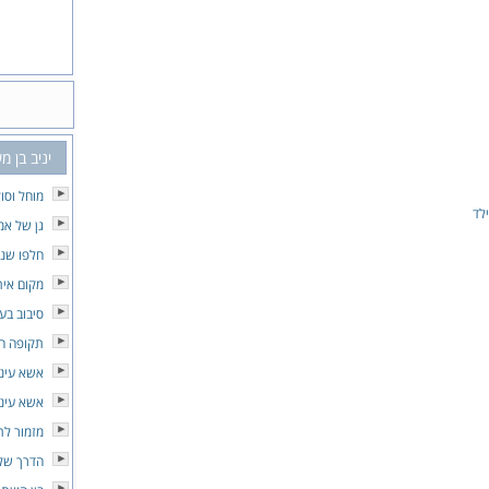
יניב בן מ
מוחל וסו
לד
גן של אמ
חלפו שני
מקום אית
סיבוב בע
תקופה ח
אשא עיני
אשא עיני
מזמור לת
הדרך של