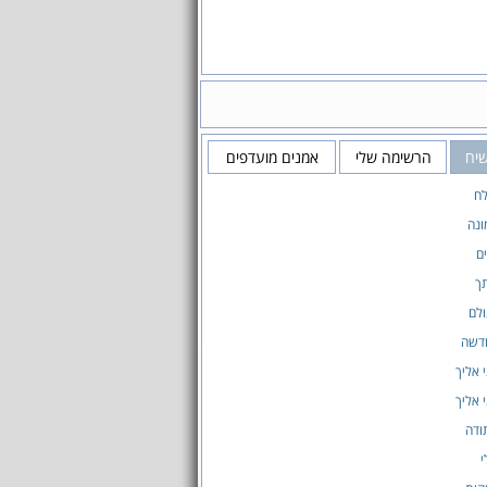
שיח
הרשימה שלי
אמנים מועדפים
לח
ונה
ם
ך
ולם
דשה
 אליך
 אליך
ודה
י