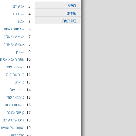
ראשי
3.
אל עולם
שירים
4.
אלו הם חיי
ביוגרפיה
5.
אמא
6.
אני חוזר לאמא
7.
אשא עיני אליך
8.
אשא עיני אליך
9.
אשריך
10.
אתה האבא אני הי
11.
באהבה נשיר
12.
בין השתיקות
13.
בן אדם
14.
בן יקר שלי
15.
בן מלאך שלי
16.
בשורות טובות
17.
גן של אמונה
18.
דרכו של העולם
19.
האמת של החיים
20.
הדרך לפני