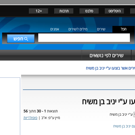
היטליסט
סלבס
תרבות
+12
הכל
שירים
מילים לשירים
אמנים
שירים לפי נושאים
רים אשר בוצעו ע"י יניב בן משיח
 ע"י יניב בן משיח
תוצאות
1 - 30
מתוך
56
ע"י יניב בן משיח
מיין ע"פ: א"ב |
פופולריות
ם יניב בן משיח