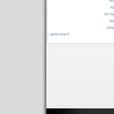
קות
בח
שלי לעד
שלי
הלילה
לרשימה המלאה...