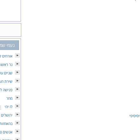
נעמי שמ
אורחים ל
נר ראשון
שניים עש
שירת הע
פגישה לא
מחר
לו יהי
ירושלים 
סיסיפי
בהאחזות 
אנשים טו