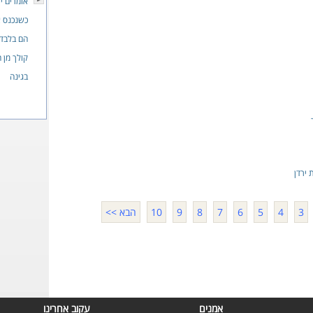
אומרים י
כשנכנס 
הם בלבד
קולך מן 
בגינה
 ירדן
3
4
5
6
7
8
9
10
הבא >>
אמנים
עקוב אחרינו