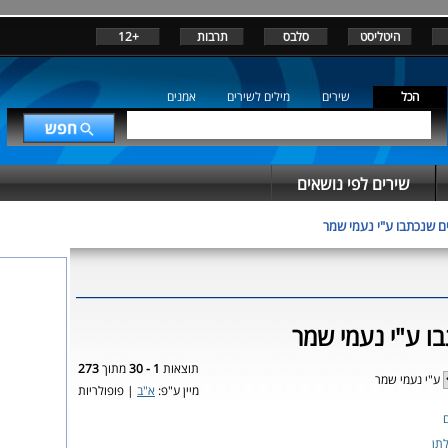
היטליסט
סלבס
תרבות
+12
הכל
שירים
מילים לשירים
אמנים
שירים לפי נושאים
ם שנכתבו ע"י נעמי שמר
ו ע"י נעמי שמר
תוצאות
1 - 30
מתוך
273
ע"י נעמי שמר
מיין ע"פ:
א"ב
| פופולריות
תן