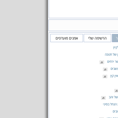
ר
הרשימה שלי
אמנים מועדפים
קיץ
 של חנוכה
ר ירחים
שבים
ין קץ
של זהב
הנחל בסיני
בים