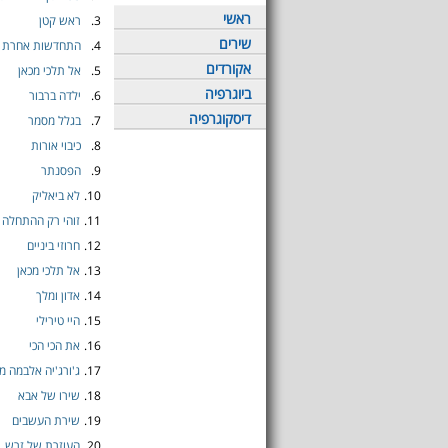
ראשי
3.
ראש קטן
שירים
4.
התחדשות אחרת
אקורדים
5.
אל תלכי מכאן
ביוגרפיה
6.
ילדה ברבור
דיסקוגרפיה
7.
בגלל מסמר
8.
כיבוי אורות
9.
הפסנתר
10.
לא ביאליק
11.
זוהי רק ההתחלה
12.
חרוזי ביניים
13.
אל תלכי מכאן
14.
אדון ומלך
15.
היי טירילי
16.
את הכי הכי
17.
ג'ורג'יה אלבמה מי
18.
שירו של אבא
19.
שירת העשבים
20.
העוזרת של זרש