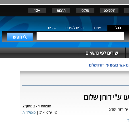
היטליסט
סלבס
תרבות
+12
הכל
שירים
מילים לשירים
אמנים
שירים לפי נושאים
ם אשר בוצעו ע"י דורון שלום
 ע"י דורון שלום
תוצאות
1 - 2
מתוך
2
ע"י דורון שלום
מיין ע"פ: א"ב |
פופולריות
ה