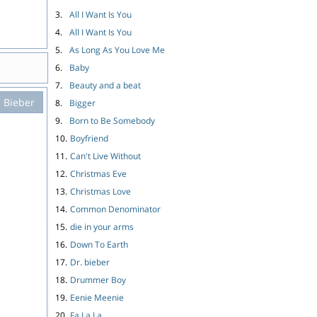
3.
All I Want Is You
4.
All I Want Is You
5.
As Long As You Love Me
6.
Baby
7.
Beauty and a beat
n Bieber
8.
Bigger
9.
Born to Be Somebody
10.
Boyfriend
11.
Can't Live Without
12.
Christmas Eve
13.
Christmas Love
14.
Common Denominator
15.
die in your arms
16.
Down To Earth
17.
Dr. bieber
18.
Drummer Boy
19.
Eenie Meenie
20.
Fa La La