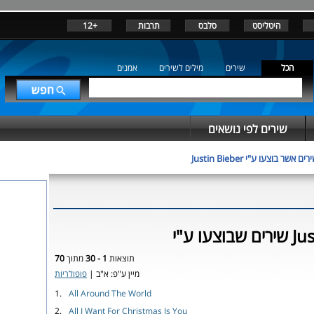
היטליסט
סלבס
תרבות
+12
הכל
שירים
מילים לשירים
אמנים
שירים לפי נושאים
רים אשר בוצעו ע"י Justin Bieber
Justin 
תוצאות
1 - 30
מתוך
70
מיין ע"פ: א"ב |
פופולריות
1.
All Around The World
2.
All I Want For Christmas Is You