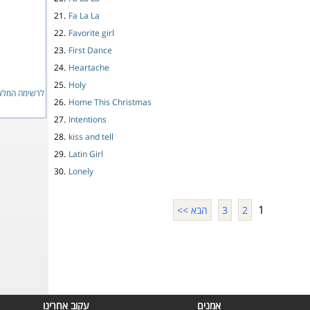
21.
Fa La La
22.
Favorite girl
23.
First Dance
24.
Heartache
25.
Holy
לרשימה המלאה
26.
Home This Christmas
27.
Intentions
28.
kiss and tell
29.
Latin Girl
30.
Lonely
1
2
3
הבא >>
אמנים
עקוב אחרינו