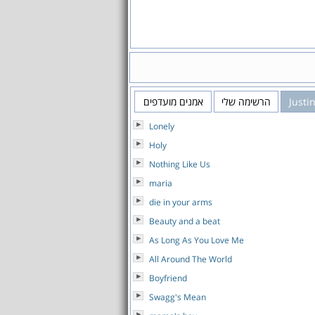
Justi
הרשימה שלי
אמנים מועדפים
Lonely
Holy
Nothing Like Us
maria
die in your arms
Beauty and a beat
As Long As You Love Me
All Around The World
Boyfriend
Swagg's Mean