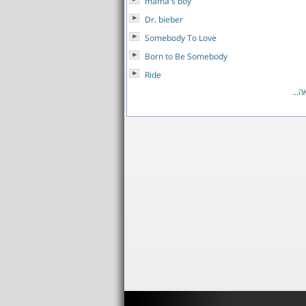
mama's boy
Dr. bieber
Somebody To Love
Born to Be Somebody
Ride
...