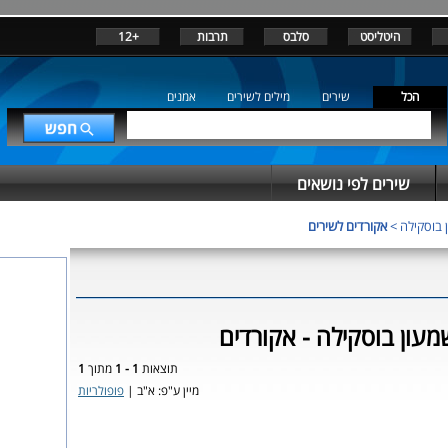
היטליסט
סלבס
תרבות
+12
הכל
שירים
מילים לשירים
אמנים
שירים לפי נושאים
ן בוסקילה
>
אקורדים לשירים
שמעון בוסקילה - אקורדים
תוצאות
1 - 1
מתוך
1
מיין ע"פ: א"ב |
פופולריות