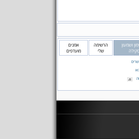
מון ושמעון
הרשימה
אמנים
סקילה
שלי
מועדפים
שרים
וא
ה