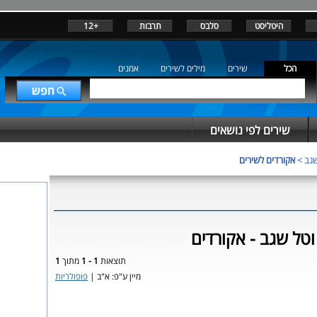
היטליסט
סלבס
תרבות
+12
הכל
שירים
מילים לשירים
אמנים
שירים לפי נושאים
שגב
>
אקורדים לשירים
טל שגב - אקורדים
תוצאות
1 - 1
מתוך
1
מיין ע"פ: א"ב |
פופולריות