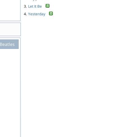
3.
Let It Be
4.
Yesterday
Beatles