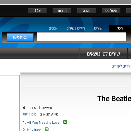
היטליסט
סלבס
תרבות
+12
הכל
שירים
מילים לשירים
אמנים
שירים לפי נושאים
רדים לשירים
תוצאות
1 - 4
מתוך
4
מיין ע"פ: א"ב |
פופולריות
1.
All You Need Is Love
2.
Hey Jude