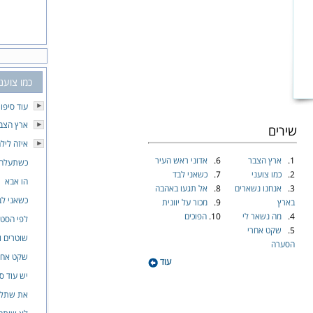
כמו צועני
עוד סיפו
ארץ הצב
שירים
איזה ליל
1.
ארץ הצבר
6.
אדוני ראש העיר
כשתעלה 
2.
כמו צועני
7.
כשאני לבד
הו אבא
3.
אנחנו נשארים
8.
אל תגעו באהבה
כשאני לב
בארץ
9.
מכור על יוונית
4.
מה נשאר לי
10.
הפוכים
לפי הסט
5.
שקט אחרי
שוטרים ו
הסערה
שקט אחר
עוד
יש עוד סי
את שתלכ