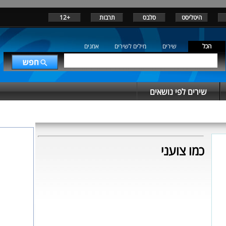
היטליסט
סלבס
תרבות
+12
הכל
שירים
מילים לשירים
אמנים
שירים לפי נושאים
כמו צועני