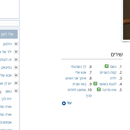
אלי לוזון
הילטון
ילד של א
שירים
זה לעולם
1.
גשם
6.
לך נשבעתי
בחיבאק
2.
קפה בשניים
7.
אנא אלי
אבא שלי
3.
ילדה
8.
איתך אני האיש
יש לך או
4.
לגעת באושר
9.
בואי שנית
5.
איזו מדינה
10.
אתאנו לחלות
גשם
פניך
ירח לבן
עוד
אורה של 
אורה של 
אסימונים