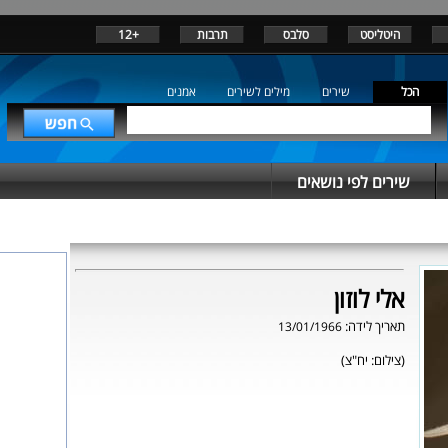
היטליסט
סלבס
תרבות
+12
הכל
שירים
מילים לשירים
אמנים
שירים לפי נושאים
אלי לוזון
תאריך לידה:
13/01/1966
(צילום: יח"צ)