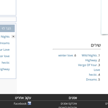
הגר לוי
 Nights
Dreams
שירים
ur Love
winter love
6.
Wild Nights
1.
ter love
Highway
2.
hectic
Verge Of Your
3.
ighway
Love
hectic
4.
Dreams
5.
אמנים
עקוב אחרינו
ם
אינדקס אמנים
Facebook
אקורדים לשירים