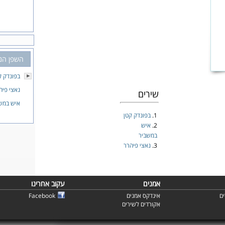
השפן הנכ
בפונדק ק
נאצי פיה
שירים
איש במש
1.
בפונדק קטן
2.
איש
במשביר
3.
נאצי פיהרר
אמנים
עקוב אחרינו
ם
אינדקס אמנים
Facebook
אקורדים לשירים