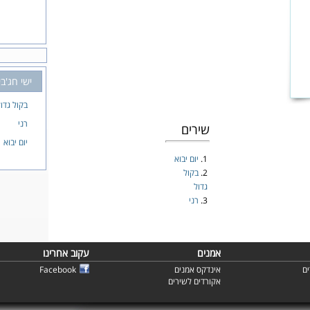
ישי חג'בי
בקול גדו
רני
שירים
יום יבוא
1.
יום יבוא
2.
בקול
גדול
3.
רני
אמנים
עקוב אחרינו
ם
אינדקס אמנים
Facebook
אקורדים לשירים