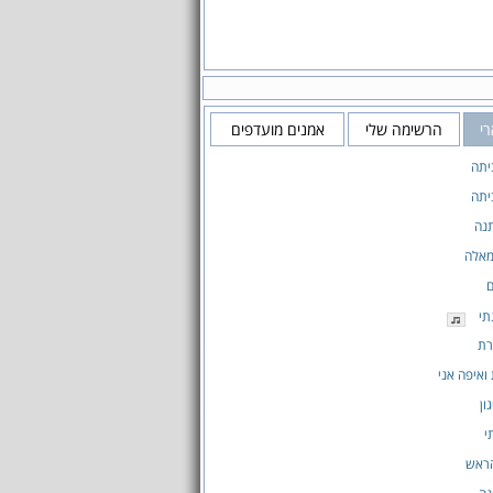
רי
הרשימה שלי
אמנים מועדפים
יתה
יתה
נה
מאלה
ם
תי
רת
ואיפה אני
ון
י
הראש