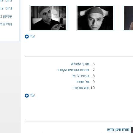
נחום וציו
נחום וציו
עפיפון ב
אוּלַי זוֹ רַ
עוד
6.
מתוך האפלה
7.
שמחת הפרטים הקטנים
8.
בעתיד לבוא
9.
אל תפחד
10.
זכה את עמי
עוד
מזרח תיכון חדש