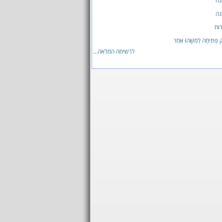
נה
נה
רוח
ק פְּתִיחָה לְמַשֶּׁהוּ אַחֵר
לרשימה המלאה...