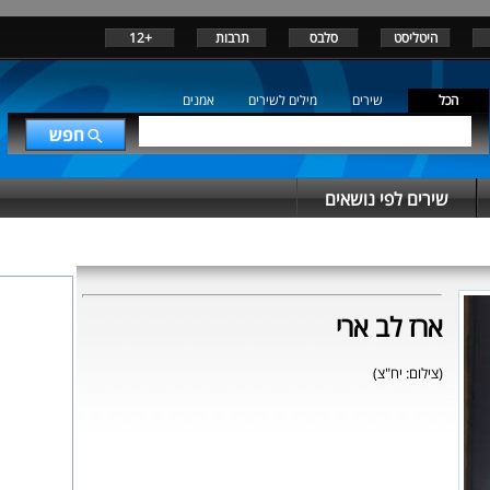
היטליסט
סלבס
תרבות
+12
הכל
שירים
מילים לשירים
אמנים
שירים לפי נושאים
ארז לב ארי
(צילום: יח"צ)