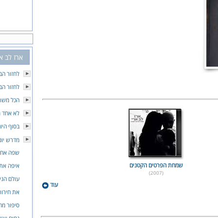
ארז לב א
לחזור הב
לחזור הב
הכל משת
לא אחד 
בסוף היו
מדרש יונ
שפה אח
שמחת הפרטים הקטנים
איפה את 
(2007)
עולם הניג
עוד
את חירות
סיפור מ