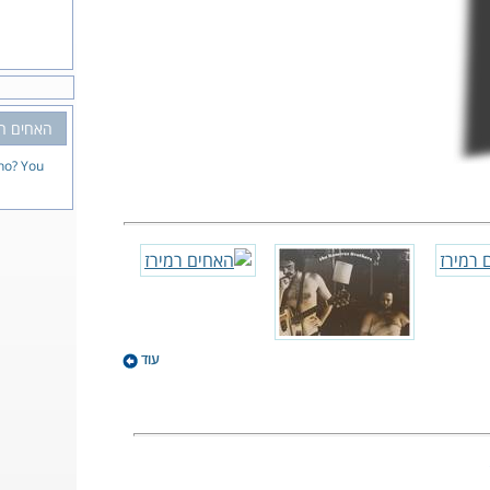
האחים רמ
o? You!
עוד