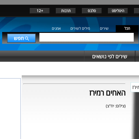
היטליסט
סלבס
תרבות
+12
הכל
שירים
מילים לשירים
אמנים
שירים לפי נושאים
האחים רמירז
(צילום: יח"צ)