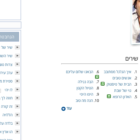
הגרובטרו
שיר של 
שיר השו
שירים
צרות טוב
1.
איך הגלגל מסתובב
6.
הבאנו שלום עליכם
ערב עירונ
2.
אנשים טובים
ספירת מל
7.
הבה נגילה
3.
הבית של פיסטוק
8.
הטיול הקטן
לו יהי
4.
גוי של שבת
9.
היפו היפי
5.
האדון הרופא
חוזה לך 
10.
הנה מה טוב
זה קורה
עוד
הללויה
בלדה על 
הו ארץ א