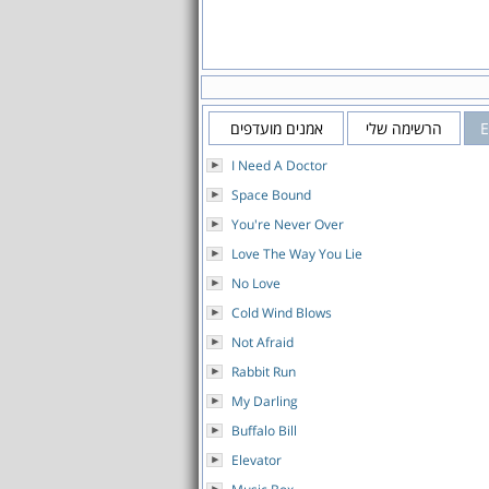
הרשימה שלי
אמנים מועדפים
I Need A Doctor
Space Bound
You're Never Over
Love The Way You Lie
No Love
Cold Wind Blows
Not Afraid
Rabbit Run
My Darling
Buffalo Bill
Elevator