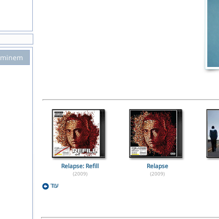
Eminem
Relapse: Refill
Relapse
(2009)
(2009)
עוד