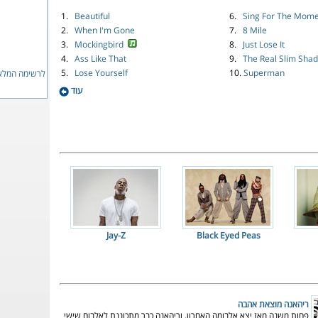
1.
Beautiful
6.
Sing For The Mom
2.
When I'm Gone
7.
8 Mile
3.
Mockingbird
8.
Just Lose It
4.
Ass Like That
9.
The Real Slim Shad
5.
Lose Yourself
10.
Superman
לרשימה המלאה
עוד
Jay-Z
Black Eyed Peas
ריהאנה מוצאת אהבה
פחות משנה מאז יצא אלבומה האחרון, וריהאנה כבר מתכוננת לאלבום שישי