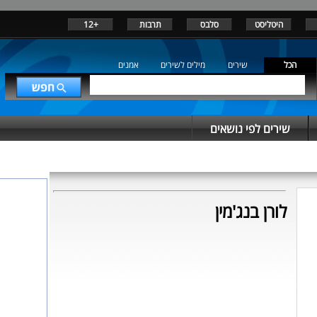
היטליסט
סלבס
תרבות
+12
הכל
שירים
מילים לשירים
אמנים
שירים לפי נושאים
לורן בנג'מין