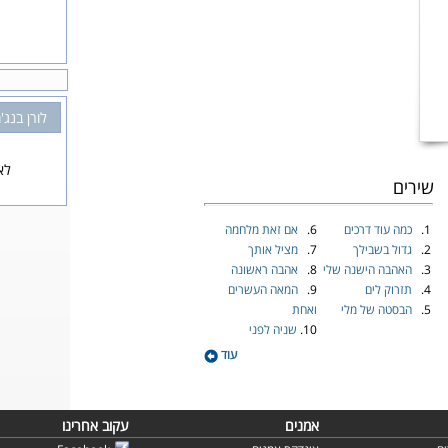
לורן בנג'מ
לא
שירים
1.
כמה עוד דרכים
6.
אם זאת מלחמה
2.
גדול בשבילך
7.
מציל אותך
3.
האהבה הישנה שלי
8.
אהבה ראשונה
4.
תזרוק לים
9.
המאה העשרים
5.
הבסטה של מלי
ואחת
10.
שניה לפני
עוד
אמנים
עקוב אחרינו