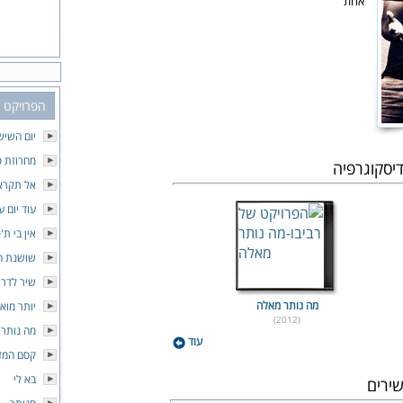
אחת
הפרויקט ש
יום השיש
מחרוזת 
יסקוגרפיה
אל תקראי
עוד יום ע
אין בי ת'
שושנת ה
שיר לדרך
מה נותר מאלה
יותר מוא
(2012)
מה נותר
עוד
קסם המז
בא לי
ירים