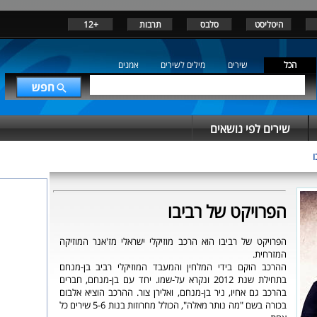
היטליסט
סלבס
תרבות
+12
הכל
שירים
מילים לשירים
אמנים
שירים לפי נושאים
ו
הפרויקט של רביבו
הפרויקט של רביבו הוא הרכב מוזיקלי ישראלי מז'אנר המוזיקה
המזרחית.
ההרכב הוקם בידי המלחין והמעבד המוזיקלי רביב בן-מנחם
בתחילת שנת 2012 ונקרא על-שמו. יחד עם בן-מנחם, חברים
בהרכב גם אחיו, ניר בן-מנחם, ואלירן צור. ההרכב הוציא אלבום
בכורה בשם "מה נותר מאלה", הכולל מחרוזות בנות 5-6 שירים כל