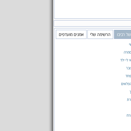
ל רביבו
הרשימה שלי
אמנים מועדפים
י
סמרה
 לי ילד
ובר
פחד
פלאים
רת
רח