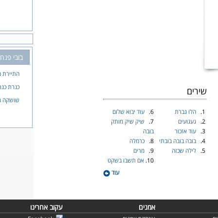
בובי פנחס
התיירת 
כנרת כנר
שירים
שושקה מ
1.
הלו גברת
6.
עוד יבוא שלום
2.
געגועים
7.
שיק שיק מותק
3.
עוד אזכור
בובה
4.
בובה בובה בובתי
8.
כרמלה
5.
לילה שכזה
9.
מרים
10.
אם תשבו בשקט
עוד
אמנים
עקוב אחרינו