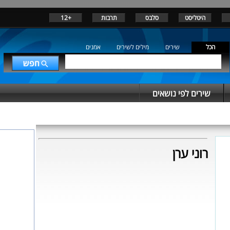
היטליסט
סלבס
תרבות
+12
הכל
שירים
מילים לשירים
אמנים
שירים לפי נושאים
רוני ערן