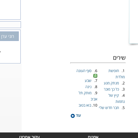
רוני ערן
ל
שירים
1.
חופשת
6.
סוף העונה
מולדת
7.
שבע
2.
מנתק מגע
8.
נינה
3.
כל כך מוכר
9.
מותק תל
4.
קיץ של
אביב
נחמות
10.
בוא בטוב
5.
חבר חדש שלי
עוד
אמנים
עקוב אחרינו