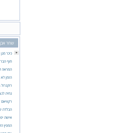
שחר אבן 
כיכר מגן 
חוף הברז
המראה ל
הזמן לא
רוקנרול 
נחיה לנצ
רקוויאם ל
הבלדה של
אישה יפ
המפץ הק