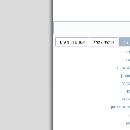
צור
הרשימה שלי
אמנים מועדפים
דוד
לים
א משקרת
 מתחלף
במזרח
ח
מנוול
 מלודי נלסון
ה
טן