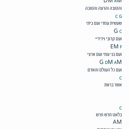
A
DM
M
והטובה והרעה והטובה
C
G
שעשית עמדי ועם ביתי
C
G
ועם קרובי וידידיי
F
EM
ועם בני עמי ועם ארצי
D
A
G
M
M
ועם כל העולם והאדם
C
אשר בראת
C
בלאט חרש חרש
AM