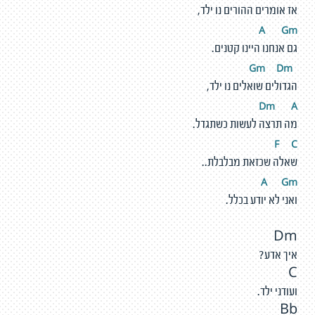
אז אומרים ההורים נו ילד,
A
G
m
גם אנחנו היינו קטנים.
m
D
m
G
הגדולים שואלים נו ילד,
Dm
A
מה תרצה לעשות כשתגדל.
F
C
שאלה שכזאת מבלבלת..
A
G
m
ואני לא יודע בכלל.
Dm
איך אדע?
C
ועודני ילד.
Bb