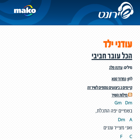
עודני ילד
הכל עובר חביבי
מילים:
עדנה פלג
לחן:
נמרוד טנא
קיימים 2 ביצועים נוספים לשיר זה
מילות השיר
Gm
D
m
בשמיים יפה התכלת,
Dm
A
ואני מצייר עננים
F
C