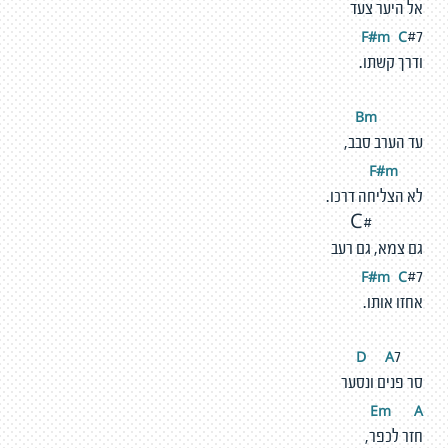
אל היער צעד
F#m
C
#7
ודרך קשתו.
Bm
עד הערב סבב,
#
m
F
לא הצליחה דרכו.
#C
גם צמא, גם רעב
F#m
C
#7
אחזו אותו.
A
D
7
סר פנים ונסער
Em
A
חזר לכפר,