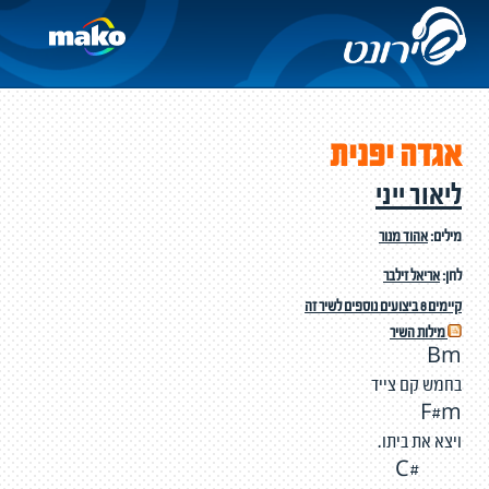
אגדה יפנית
ליאור ייני
מילים:
אהוד מנור
לחן:
אריאל זילבר
קיימים 8 ביצועים נוספים לשיר זה
מילות השיר
Bm
בחמש קם צייד
F#m
ויצא את ביתו.
#C