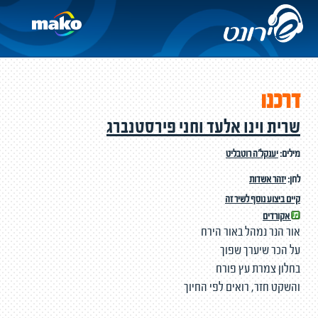
דרכנו
שרית וינו אלעד וחני פירסטנברג
מילים:
יענקל'ה רוטבליט
לחן:
יזהר אשדות
קיים ביצוע נוסף לשיר זה
אקורדים
אור הנר נמהל באור הירח
על הכר שיערך שפוך
בחלון צמרת עץ פורח
והשקט חזר, רואים לפי החיוך