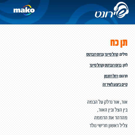
תן כח
מילים:
קרול סייגר
ו
ברוס רוברטס
לחן:
ברוס רוברטס
ו
קרול סייגר
תרגום:
רחל רוזנמן
קיים ביצוע לשיר זה
אור, אור נדלק על הבמה
בין הצל ובין האור,
מהדהד את הדממה
צליל ראשון חרישי נולד